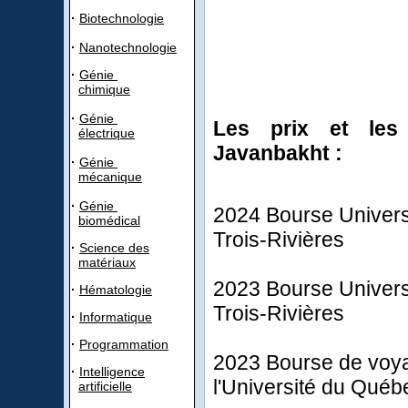
·
Biotechnologie
·
Nanotechnologie
·
Génie
chimique
·
Génie
Les prix et les
électrique
Javanbakht :
·
Génie
mécanique
·
Génie
2024 Bourse Univers
biomédical
Trois-Rivières
·
Science des
matériaux
2023 Bourse Univers
·
Hématologie
Trois-Rivières
·
Informatique
·
Programmation
2023 Bourse de voy
·
Intelligence
l'Université du Québ
artificielle