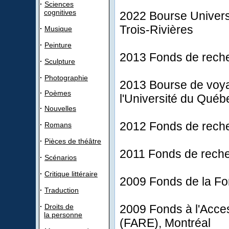
·
Sciences
cognitives
2022 Bourse Univers
Trois-Rivières
·
Musique
·
Peinture
2013 Fonds de rec
·
Sculpture
·
Photographie
2013 Bourse de voy
·
Poèmes
l'Université du Québ
·
Nouvelles
2012 Fonds de rec
·
Romans
·
Pièces de théâtre
2011 Fonds de rec
·
Scénarios
·
Critique littéraire
2009 Fonds de la Fo
·
Traduction
·
Droits de
2009 Fonds à l'Acces
la personne
(FARE), Montréal