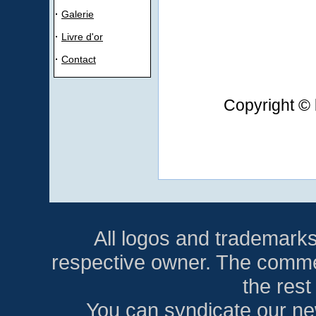
·
Galerie
·
Livre d'or
·
Contact
Copyright © 
All logos and trademarks i
respective owner. The comment
the res
You can syndicate our ne