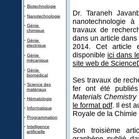
·
Biotechnologie
Dr. Taraneh Javanb
·
Nanotechnologie
nanotechnologie à 
·
Génie
travaux de recherc
chimique
dans un article dan
·
Génie
2014. Cet article 
électrique
disponible
ici dans l
·
Génie
mécanique
site web de ScienceD
·
Génie
biomédical
Ses travaux de rech
·
Science des
fer ont été publié
matériaux
Materials Chemistry
·
Hématologie
le format pdf
. Il est
·
Informatique
Royale de la Chimie 
·
Programmation
·
Intelligence
Son troisième art
artificielle
graphène publié d