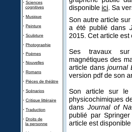
·
Sciences
disponible
ici
. Sa ve
cognitives
·
Musique
Son autre article sur
·
Peinture
a été publié dans
2015. Cet article est
·
Sculpture
·
Photographie
Ses travaux sur 
·
Poèmes
magnétiques des ma
·
Nouvelles
article dans
journal
·
Romans
version pdf de son ar
·
Pièces de théâtre
Son article sur le
·
Scénarios
physicochimiques des
·
Critique littéraire
dans
Journal of Na
·
Traduction
publié par Springer
·
Droits de
article est disponibl
la personne