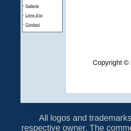
·
Galerie
·
Livre d'or
·
Contact
Copyright © 
All logos and trademarks i
respective owner. The comment