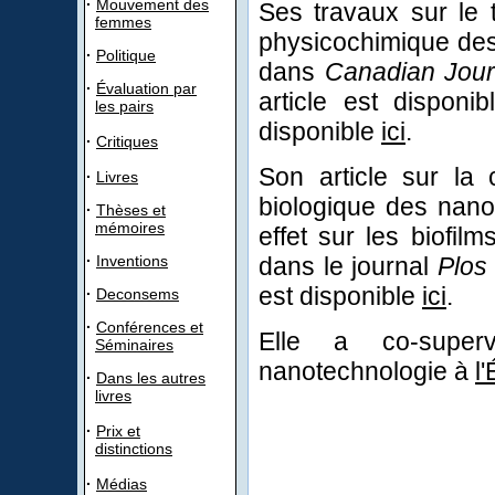
·
Mouvement des
Ses travaux sur le t
femmes
physicochimique des 
·
Politique
dans
Canadian Jour
·
Évaluation par
article est disponi
les pairs
disponible
ici
.
·
Critiques
Son article sur la 
·
Livres
biologique des nano
·
Thèses et
mémoires
effet sur les biofil
·
Inventions
dans le journal
Plos
est disponible
ici
.
·
Deconsems
·
Conférences et
Elle a co-super
Séminaires
nanotechnologie à
l
·
Dans les autres
livres
·
Prix et
distinctions
·
Médias