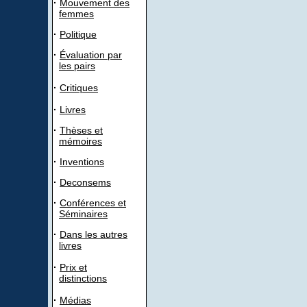
·
Mouvement des
femmes
·
Politique
·
Évaluation par
les pairs
·
Critiques
·
Livres
·
Thèses et
mémoires
·
Inventions
·
Deconsems
·
Conférences et
Séminaires
·
Dans les autres
livres
·
Prix et
distinctions
·
Médias