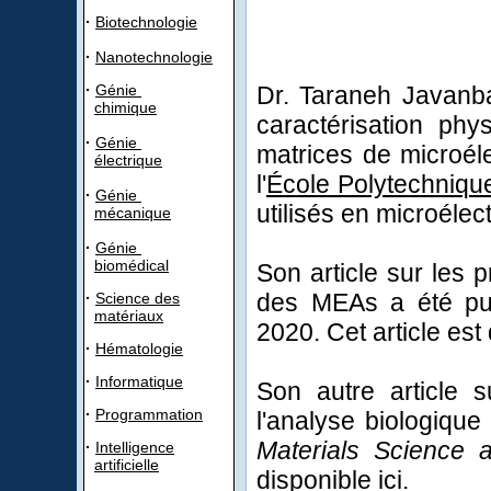
·
Biotechnologie
·
Nanotechnologie
·
Génie
Dr. Taraneh Javanbak
chimique
caractérisation phy
·
Génie
matrices de microél
électrique
l'
École Polytechniqu
·
Génie
utilisés en microélec
mécanique
·
Génie
biomédical
Son article sur les 
des MEAs a été pu
·
Science des
matériaux
2020. Cet article est
·
Hématologie
·
Informatique
Son autre article s
·
Programmation
l'analyse biologiqu
Materials Science 
·
Intelligence
artificielle
disponible
ici
.