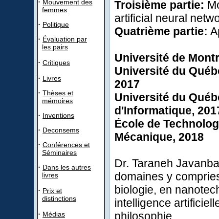
·
Mouvement des
Troisième partie:
Mo
femmes
artificial neural netw
·
Politique
Quatrième partie:
A
·
Évaluation par
les pairs
Université de Montr
·
Critiques
Université du Qué
·
Livres
2017
·
Thèses et
Université du Qué
mémoires
d'Informatique
,
201
·
Inventions
École de Technolog
·
Deconsems
Mécanique, 2018
·
Conférences et
Séminaires
Dr. Taraneh Javanba
·
Dans les autres
domaines y compri
livres
biologie
,
en nanotec
·
Prix et
distinctions
intelligence artificie
philosophie.
·
Médias