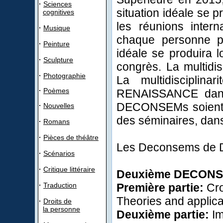
·
Sciences
situation idéale
se p
cognitives
les réunions intern
·
Musique
chaque
personne
·
Peinture
idéale
se produira l
·
Sculpture
congrès
. La multidis
·
Photographie
L
a
multidisciplin
·
Poèmes
RENAISSANCE
da
DECONSEMs
soien
·
Nouvelles
des
séminaires
,
dans
·
Romans
·
Pièces de théâtre
Les Deconsems de D
·
Scénarios
·
Critique littéraire
Deuxième
DECON
·
Traduction
Première partie:
Cro
Theories and applica
·
Droits de
la personne
Deuxième partie:
Im