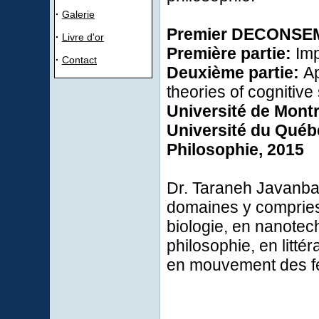
·
Galerie
Premier
DECONSE
·
Livre d'or
Première partie:
Imp
·
Contact
Deuxième partie:
Ap
theories of cognitive
Université de Mont
Université du Québ
Philosophie,
2015
Dr. Taraneh Javanba
domaines y compri
biologie
,
en nanotec
philosophie, en
litté
en
mouvement
des 