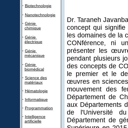
·
Biotechnologie
·
Nanotechnologie
Dr
.
Taraneh
Javanba
·
Génie
concept qui
signifie
chimique
les
domaines de la 
·
Génie
CONférence
, ni
u
électrique
présenter les
œuvr
·
Génie
mécanique
pendant
plusieurs j
·
Génie
des concepts de CO
biomédical
le premier
et le 
·
Science des
œuvres
en
science
matériaux
mouvement
des f
·
Hématologie
Département de Chi
·
Informatique
aux Départements d'
·
Programmation
de l'Université
·
Intelligence
Département de gén
artificielle
Supérieure en 2015