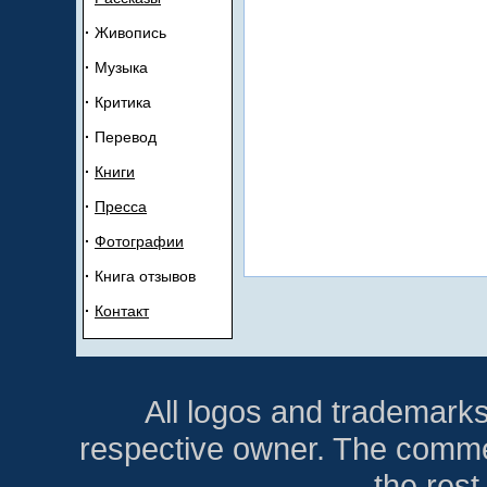
·
Живопись
·
Музыка
·
Критика
·
Перевод
·
Книги
·
Прeсса
·
Ф
отогрaфии
·
Книга отзывов
·
К
oнтакт
All logos and trademarks i
respective owner. The comment
the res