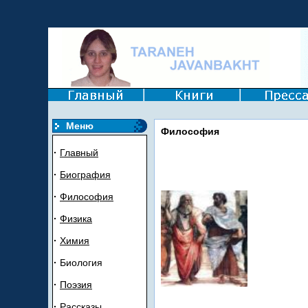
Mеню
Филoсoфия
·
Главный
·
Биогрaфия
·
Филoсoфия
·
Ф
и
зика
·
Химия
·
Биология
·
Пoэзия
·
Рассказы