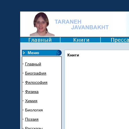
Mеню
Книги
·
Главный
·
Биогрaфия
·
Филoсoфия
·
Ф
и
зика
·
Химия
·
Биология
·
Пoэзия
·
Рассказы