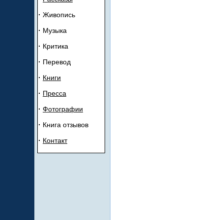
·
Живопись
·
Музыка
·
Критика
·
Перевод
·
Книги
·
Прeсса
·
Ф
отогрaфии
·
Книга отзывов
·
К
oнтакт