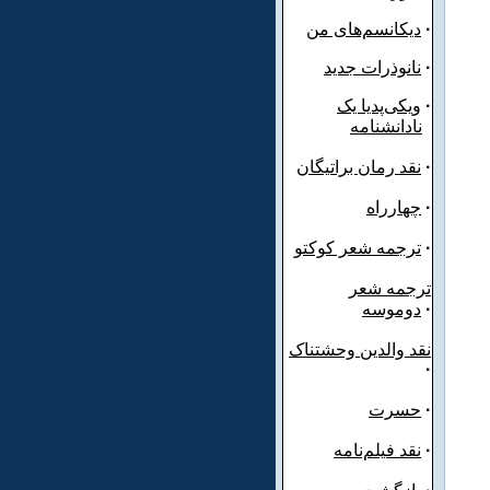
·
دیکانسم‌های من
·
نانوذرات جدید
·
ویکی‌پدیا یک
نادانشنامه
·
نقد رمان براتیگان
·
چهارراه
·
ترجمه شعر کوکتو
ترجمه شعر
·
دوموسه
نقد والدین وحشتناک
·
·
حسرت
·
نقد فیلم‌نامه