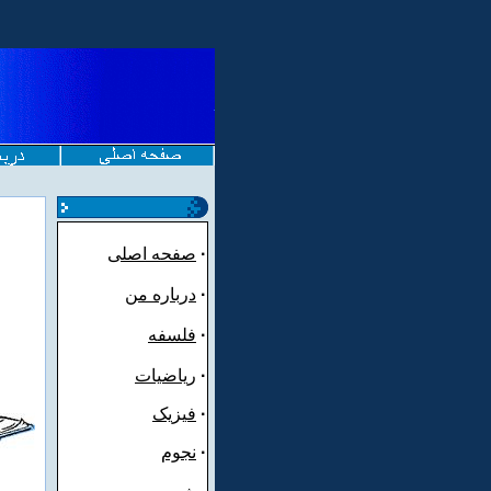
·
صفحه اصلی
·
درباره من
·
فلسفه
·
ریاضیات
·
فیزیک
·
نجوم