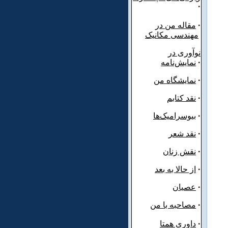
·
·
مقاله من در
مهندسی مکانیک
نوآوری در
·
نمایش‌نامه
·
نمایشگاه من
·
نقد کتابم
·
بیوسرامیک‌ها
·
نقد شعر
·
نقش زنان
·
از حالا به بعد
·
عصیان
·
مصاحبه با من
·
داوری همتا