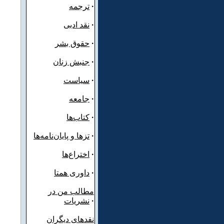
·
ترجمه
·
نقد ادبی
·
حقوق بشر
·
جنبش زنان
·
سیاست
·
جامعه
·
کتاب‌ها
·
تزها و پایان‌نامه‌ها
·
اختراع‌ها
·
داوری همتا
مطالب من در
·
نشریات
نقدهای دیگران