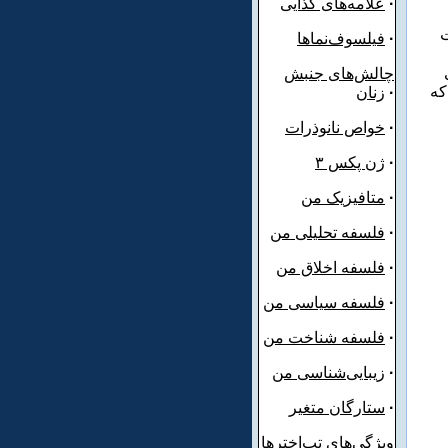
·
علامه‌های کذایی
 از وزارت
·
فیلسوف‌نماها
چالش‌های جنبش
که
·
زنان
·
خواص
نانوذرات
·
ژن پکس ۳
·
متافیزیک من
·
فلسفه تحلیلی من
·
فلسفه اخلاق من
·
فلسفه سیاسی من
·
فلسفه شناخت من
·
زیبایی‌شناسی من
·
ستارگان متغیر
ویژگی‌های تپ‌اخترها