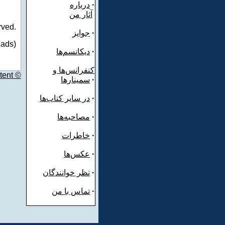
·
درباره
آثار من
rved.
·
جوایز
eads)
·
دیکانسم‌ها
کنفرانس‌ها و
tent ©
·
سمینارها
·
در سایر کتاب‌ها
·
مصاحبه‌ها
·
خاطرات
·
عکس‌ها
·
نظر خوانندگان
·
تماس با من