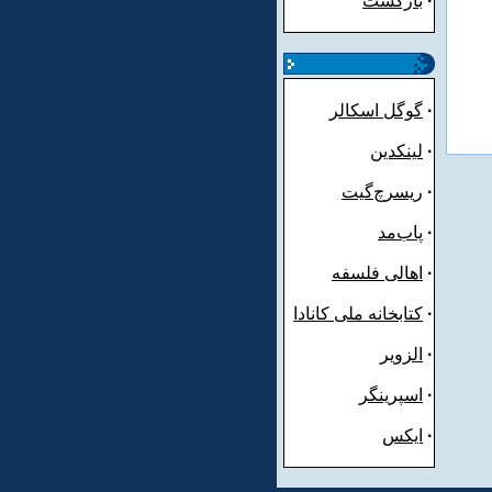
·
بازگشت
·
گوگل اسکالر
·
لینکدین
·
ریسرچ‌گیت
·
پاب‌مد
·
اهالی فلسفه
·
کتابخانه ملی کانادا
·
الزویر
·
اسپرینگر
·
ایکس