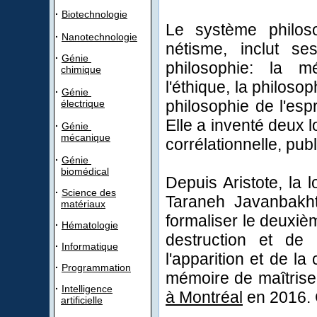
·
Biotechnologie
Le système philos
·
Nanotechnologie
nétisme, inclut s
·
Génie
philosophie: la mé
chimique
l'éthique, la philosop
·
Génie
philosophie de l'espr
électrique
Elle a inventé deux l
·
Génie
mécanique
corrélationnelle, pub
·
Génie
biomédical
Depuis Aristote, la 
·
Science des
Taraneh Javanbakht 
matériaux
formaliser le deuxièm
·
Hématologie
destruction et de 
·
Informatique
l'apparition et de l
·
Programmation
mémoire de maîtrise 
·
Intelligence
à Montréal
en 2016. 
artificielle