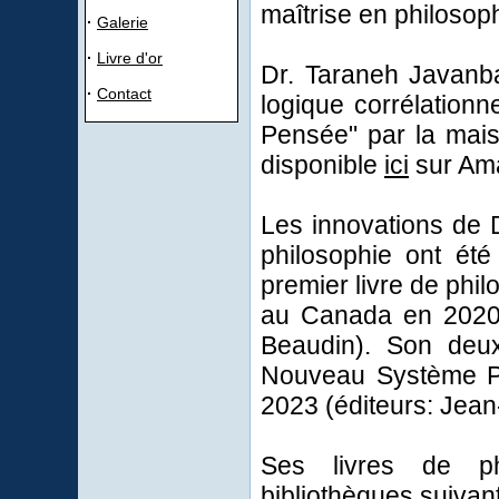
maîtrise en philosop
·
Galerie
·
Livre d'or
Dr. Taraneh Javanbak
·
Contact
logique corrélationne
Pensée" par la mais
disponible
ici
sur Am
Les innovations de 
philosophie ont ét
premier livre de phil
au Canada en 2020 
Beaudin). Son deux
Nouveau Système Ph
2023 (éditeurs: Jean
Ses livres de ph
bibliothèques suivan