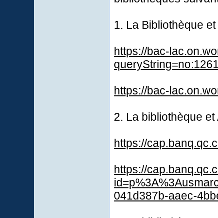
1. La Bibliothèque e
https://bac-lac.on.w
queryString=no:126
https://bac-lac.on.w
2. La bibliothèque e
https://cap.banq.qc
https://cap.banq.qc.
id=p%3A%3Ausmarc
041d387b-aaec-4bb