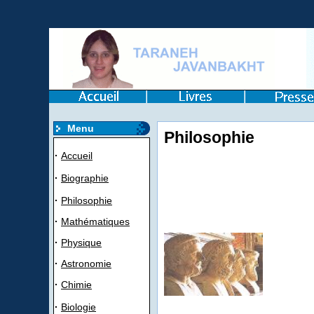
Menu
Philosophie
·
Accueil
·
Biographie
·
Philosophie
·
Mathématiques
·
Physique
·
Astronomie
·
Chimie
·
Biologie