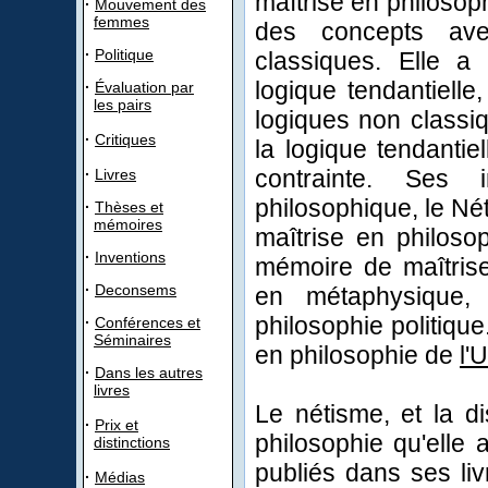
maîtrise en philosop
·
Mouvement des
femmes
des concepts av
·
Politique
classiques. Elle a
logique tendantielle
·
Évaluation par
les pairs
logiques non classiq
·
Critiques
la logique tendantie
contrainte. Ses
·
Livres
philosophique, le Né
·
Thèses et
mémoires
maîtrise en philos
·
Inventions
mémoire de maîtrise
·
Deconsems
en métaphysique,
philosophie politique
·
Conférences et
Séminaires
en philosophie de
l'
·
Dans les autres
livres
Le nétisme, et la d
·
Prix et
philosophie qu'elle 
distinctions
publiés dans ses li
·
Médias